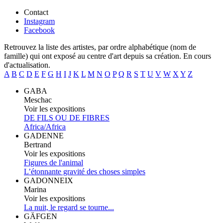
Contact
Instagram
Facebook
Retrouvez la liste des artistes, par ordre alphabétique (nom de
famille) qui ont exposé au centre d'art depuis sa création. En cours
d'actualisation.
A
B
C
D
E
F
G
H
I
J
K
L
M
N
O
P
Q
R
S
T
U
V
W
X
Y
Z
GABA
Meschac
Voir les expositions
DE FILS OU DE FIBRES
Africa/Africa
GADENNE
Bertrand
Voir les expositions
Figures de l'animal
L’étonnante gravité des choses simples
GADONNEIX
Marina
Voir les expositions
La nuit, le regard se tourne...
GÄFGEN