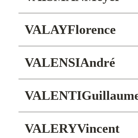
VALAY
Florence
VALENSI
André
VALENTI
Guillaum
VALERY
Vincent