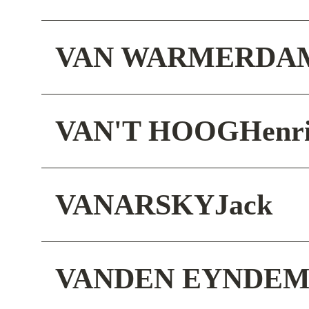
VAN WARMERDA
VAN'T HOOG
Henri
VANARSKY
Jack
VANDEN EYNDE
M