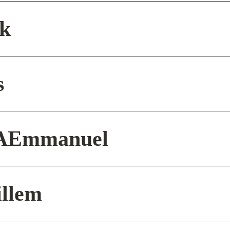
k
s
A
Emmanuel
llem