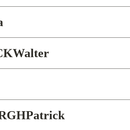
a
CK
Walter
ERGH
Patrick