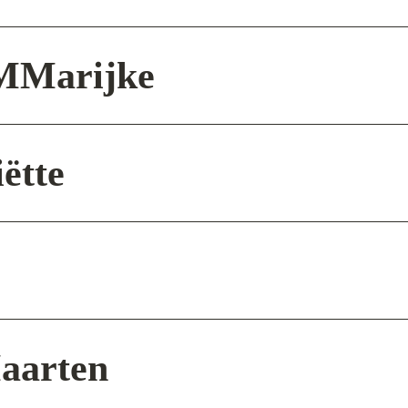
M
Marijke
ëtte
aarten