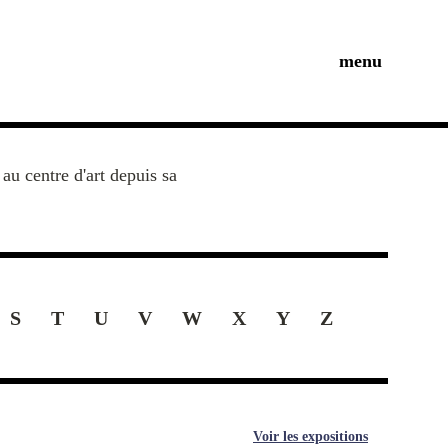
menu
au centre d'art depuis sa
S
T
U
V
W
X
Y
Z
Voir les expositions