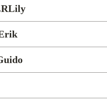
ER
Lily
Erik
Guido
l