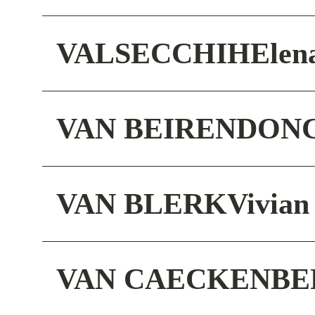
VALSECCHI
HElen
VAN BEIRENDON
VAN BLERK
Vivian
VAN CAECKENB