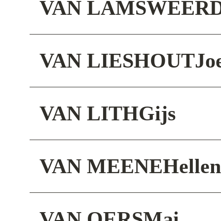
VAN LAMSWEER
VAN LIESHOUT
Jo
VAN LITH
Gijs
VAN MEENE
Hellen
VAN OERS
Mai