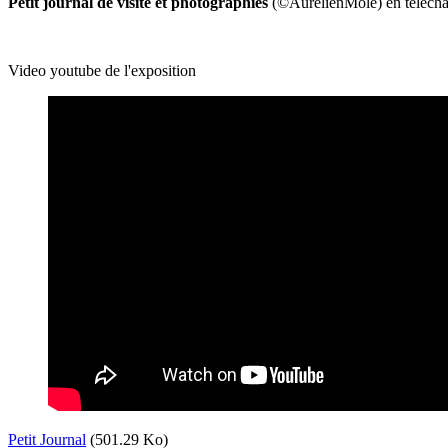
Petit journal de visite et photographies
(©AurelienMole) en téléch
Video youtube de l'exposition
Petit Journal
(501.29 Ko)