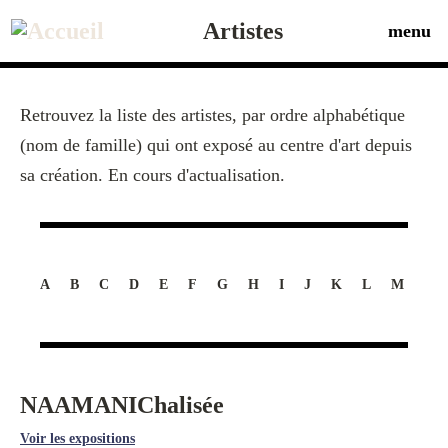
Aller
au
Artistes
menu
contenu
principal
Retrouvez la liste des artistes, par ordre alphabétique
(nom de famille) qui ont exposé au centre d'art depuis
sa création. En cours d'actualisation.
A
B
C
D
E
F
G
H
I
J
K
L
M
N
NAAMANI
Chalisée
Voir les expositions