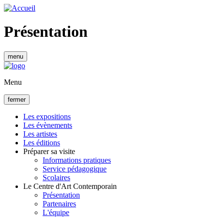
Aller
au
contenu
Présentation
principal
menu
Menu
fermer
Les expositions
Les évènements
Navigation
Les artistes
principale
Les éditions
Préparer sa visite
Informations pratiques
Service pédagogique
Scolaires
Le Centre d'Art Contemporain
Présentation
Partenaires
L'équipe