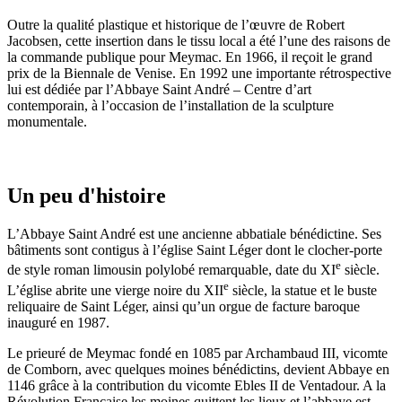
Outre la qualité plastique et historique de l’œuvre de Robert
Jacobsen, cette insertion dans le tissu local a été l’une des raisons de
la commande publique pour Meymac. En 1966, il reçoit le grand
prix de la Biennale de Venise. En 1992 une importante rétrospective
lui est dédiée par l’Abbaye Saint André – Centre d’art
contemporain, à l’occasion de l’installation de la sculpture
monumentale.
Un peu d'histoire
L’Abbaye Saint André est une ancienne abbatiale bénédictine. Ses
bâtiments sont contigus à l’église Saint Léger dont le clocher-porte
e
de style roman limousin polylobé remarquable, date du XI
siècle.
e
L’église abrite une vierge noire du XII
siècle, la statue et le buste
reliquaire de Saint Léger, ainsi qu’un orgue de facture baroque
inauguré en 1987.
Le prieuré de Meymac fondé en 1085 par Archambaud III, vicomte
de Comborn, avec quelques moines bénédictins, devient Abbaye en
1146 grâce à la contribution du vicomte Ebles II de Ventadour. A la
Révolution Française les moines quittent les lieux et l’abbaye est