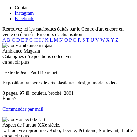
Contact
Instagram
Facebook
Retrouvez ici les catalogues édités par le Centre d'art encore en
vente ou épuisés. En cours d'actualisation.
A
B
C
D
E
F
G
H
I
J
K
L
M
N
O
P
Q
R
S
T
U
V
W
X
Y
Z
Ambiance Magasin
Catalogues d’expositions collectives
en savoir plus
Texte de Jean-Paul Blanchet
Exposition transversale arts plastiques, design, mode, vidéo
8 pages, 97 ill. couleur, broché, 2001
Épuisé
Commander par mail
Aspect de l’art au XXe siècle...
... L’oeuvre reproduite : Bidlo, Levine, Pettibone, Sturtevant, Taaffe
en savoir plus