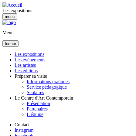
Aller
au
Les expositions
contenu
menu
principal
Menu
fermer
Les expositions
Les évènements
Navigation
Les artistes
principale
Les éditions
Préparer sa visite
Informations pratiques
Service pédagogique
Scolaires
Le Centre d'Art Contemporain
Présentation
Partenaires
L'équipe
Contact
Instagram
Facebook