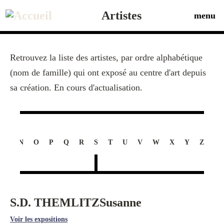
Aller
au
Artistes
menu
contenu
principal
Retrouvez la liste des artistes, par ordre alphabétique
(nom de famille) qui ont exposé au centre d'art depuis
sa création. En cours d'actualisation.
M
N
O
P
Q
R
S
T
U
V
W
X
Y
Z
S.D. THEMLITZ
Susanne
Voir les expositions