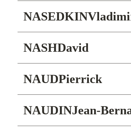
NASEDKIN
Vladimi
NASH
David
NAUD
Pierrick
NAUDIN
Jean-Bern