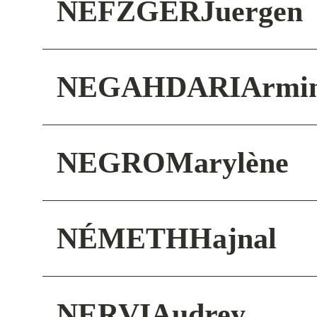
NEFZGER
Juergen
NEGAHDARI
Armi
NEGRO
Marylène
NÉMETH
Hajnal
NERVI
Audrey