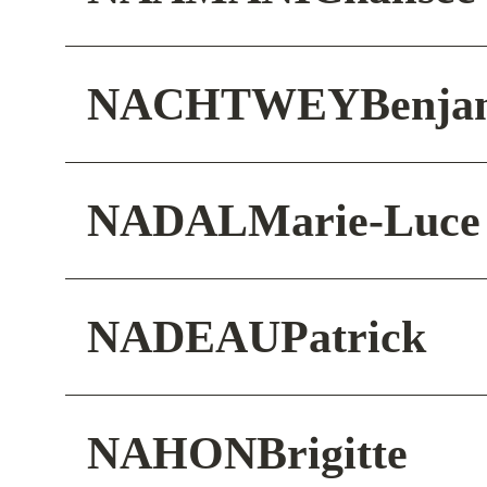
NACHTWEY
Benja
NADAL
Marie-Luce
NADEAU
Patrick
NAHON
Brigitte