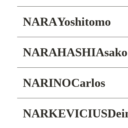
NARA
Yoshitomo
NARAHASHI
Asako
NARINO
Carlos
NARKEVICIUS
Dei