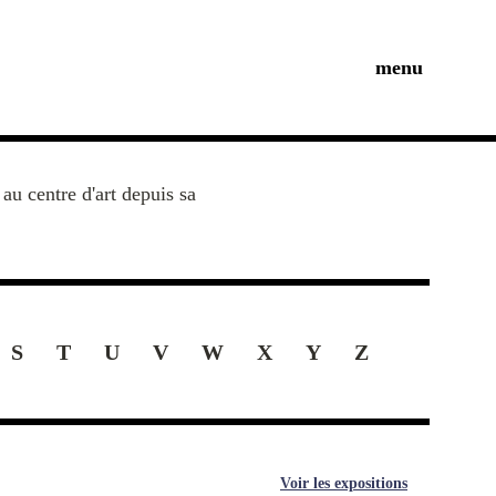
menu
au centre d'art depuis sa
S
T
U
V
W
X
Y
Z
Voir les expositions