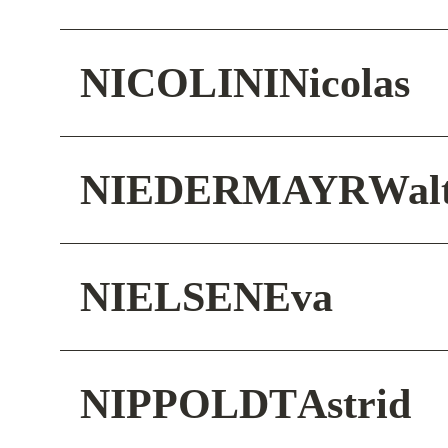
NICOLINI
Nicolas
NIEDERMAYR
Wal
NIELSEN
Eva
NIPPOLDT
Astrid