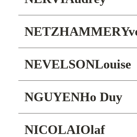
NETZHAMMER
Yv
NEVELSON
Louise
NGUYEN
Ho Duy
NICOLAI
Olaf