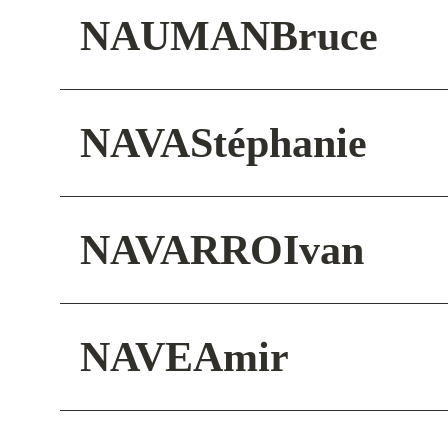
NAUMAN
Bruce
NAVA
Stéphanie
NAVARRO
Ivan
NAVE
Amir