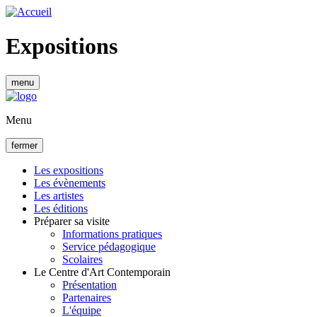
Aller
au
contenu
Expositions
principal
menu
Menu
fermer
Les expositions
Les évènements
Navigation
Les artistes
principale
Les éditions
Préparer sa visite
Informations pratiques
Service pédagogique
Scolaires
Le Centre d'Art Contemporain
Présentation
Partenaires
L'équipe