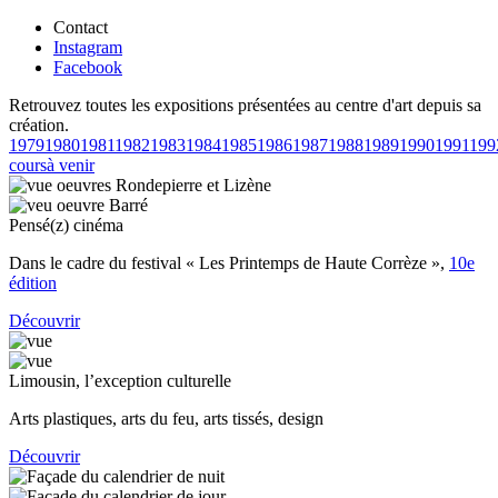
Contact
Instagram
Facebook
Retrouvez toutes les expositions présentées au centre d'art depuis sa
création.
1979
1980
1981
1982
1983
1984
1985
1986
1987
1988
1989
1990
1991
199
cours
à venir
Pensé(z) cinéma
Dans le cadre du festival « Les Printemps de Haute Corrèze »,
10e
édition
Découvrir
Limousin, l’exception culturelle
Arts plastiques, arts du feu, arts tissés, design
Découvrir