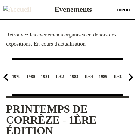
Aller
au
Evenements
menu
contenu
principal
Retrouvez les évènements organisés en dehors des
expositions. En cours d'actualisation
1979
1980
1981
1982
1983
1984
1985
1986
198
PRINTEMPS DE
CORRÈZE - 1ÈRE
ÉDITION