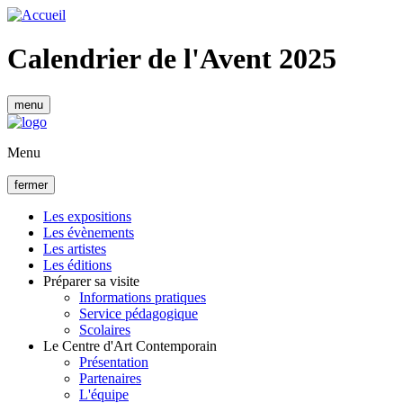
Aller
au
contenu
Calendrier de l'Avent 2025
principal
menu
Menu
fermer
Les expositions
Les évènements
Navigation
Les artistes
principale
Les éditions
Préparer sa visite
Informations pratiques
Service pédagogique
Scolaires
Le Centre d'Art Contemporain
Présentation
Partenaires
L'équipe