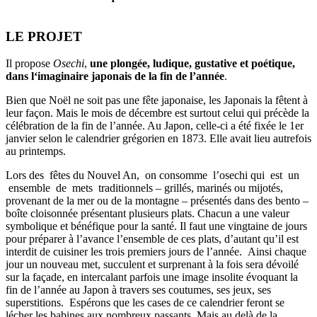
LE PROJET
Il propose
Osechi
,
une plongée, ludique, gustative et poétique,
dans l‘imaginaire japonais de la fin de l’année
.
Bien que Noël ne soit pas une fête japonaise, les Japonais la fêtent à
leur façon. Mais le mois de décembre est surtout celui qui précède la
célébration de la fin de l’année. Au Japon, celle-ci a été fixée le 1er
janvier selon le calendrier grégorien en 1873. Elle avait lieu autrefois
au printemps.
Lors des fêtes du Nouvel An, on consomme l’osechi qui est un
ensemble de mets traditionnels – grillés, marinés ou mijotés,
provenant de la mer ou de la montagne – présentés dans des bento –
boîte cloisonnée présentant plusieurs plats. Chacun a une valeur
symbolique et bénéfique pour la santé. Il faut une vingtaine de jours
pour préparer à l’avance l’ensemble de ces plats, d’autant qu’il est
interdit de cuisiner les trois premiers jours de l’année. Ainsi chaque
jour un nouveau met, succulent et surprenant à la fois sera dévoilé
sur la façade, en intercalant parfois une image insolite évoquant la
fin de l’année au Japon à travers ses coutumes, ses jeux, ses
superstitions. Espérons que les cases de ce calendrier feront se
lécher les babines aux nombreux passants. Mais au delà de la