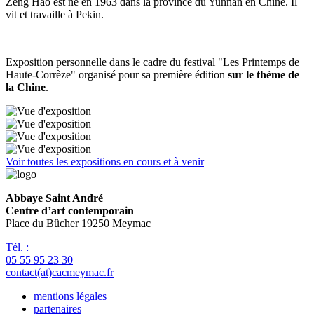
Zeng Hao est né en 1963 dans la province du Yunnan en Chine. Il
vit et travaille à Pekin.
Exposition personnelle dans le cadre du festival "Les Printemps de
Haute-Corrèze" organisé pour sa première édition
sur le thème de
la Chine
.
Voir toutes les expositions en cours et à venir
Abbaye Saint André
Centre d’art contemporain
Place du Bûcher 19250 Meymac
Tél. :
05 55 95 23 30
contact(at)cacmeymac.fr
mentions légales
partenaires
Pied