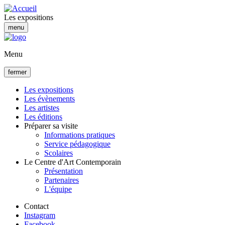
Aller
au
Les expositions
contenu
menu
principal
Menu
fermer
Les expositions
Les évènements
Navigation
Les artistes
principale
Les éditions
Préparer sa visite
Informations pratiques
Service pédagogique
Scolaires
Le Centre d'Art Contemporain
Présentation
Partenaires
L'équipe
Contact
Instagram
Facebook