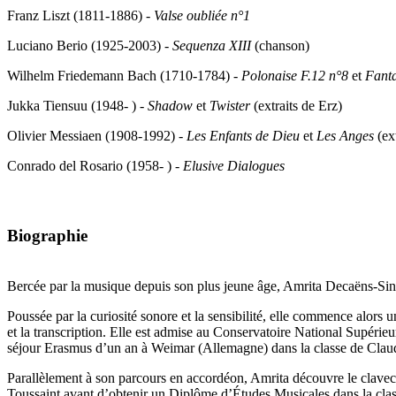
Franz Liszt (1811-1886) -
Valse oubliée n°1
Luciano Berio (1925-2003) -
Sequenza XIII
(chanson)
Wilhelm Friedemann Bach (1710-1784) -
Polonaise F.12 n°8
et
Fanta
Jukka Tiensuu (1948- ) -
Shadow
et
Twister
(extraits de Erz)
Olivier Messiaen (1908-1992) -
Les Enfants de Dieu
et
Les Anges
(ex
Conrado del Rosario (1958- ) -
Elusive Dialogues
Biographie
Bercée par la musique depuis son plus jeune âge, Amrita Decaëns-Singh
Poussée par la curiosité sonore et la sensibilité, elle commence alor
et la transcription. Elle est admise au Conservatoire National Supérie
séjour Erasmus d’un an à Weimar (Allemagne) dans la classe de Clau
Parallèlement à son parcours en accordéon, Amrita découvre le claveci
Toussaint avant d’obtenir un Diplôme d’Études Musicales dans la cla