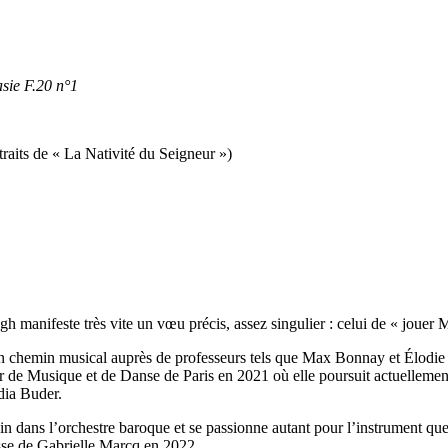
sie F.20 n°1
traits de « La Nativité du Seigneur »)
 manifeste très vite un vœu précis, assez singulier : celui de « jouer 
s un chemin musical auprès de professeurs tels que Max Bonnay et Élodie 
ur de Musique et de Danse de Paris en 2021 où elle poursuit actuellemen
dia Buder.
n dans l’orchestre baroque et se passionne autant pour l’instrument que 
sse de Gabrielle Marcq en 2022.