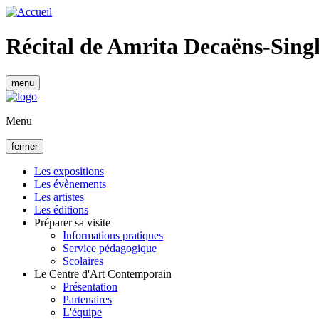
Aller
au
contenu
Récital de Amrita Decaëns-Sing
principal
menu
Menu
fermer
Les expositions
Les évènements
Navigation
Les artistes
principale
Les éditions
Préparer sa visite
Informations pratiques
Service pédagogique
Scolaires
Le Centre d'Art Contemporain
Présentation
Partenaires
L'équipe