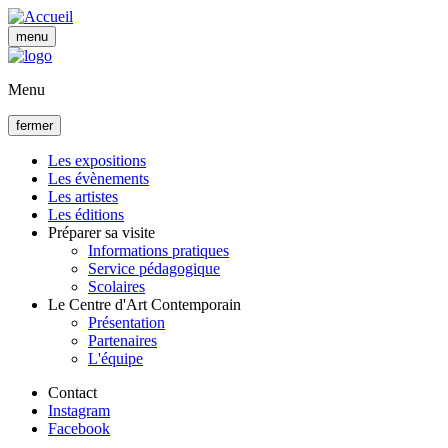
Aller
au
menu
contenu
principal
Menu
fermer
Les expositions
Les évènements
Navigation
Les artistes
principale
Les éditions
Préparer sa visite
Informations pratiques
Service pédagogique
Scolaires
Le Centre d'Art Contemporain
Présentation
Partenaires
L'équipe
Contact
Instagram
Facebook