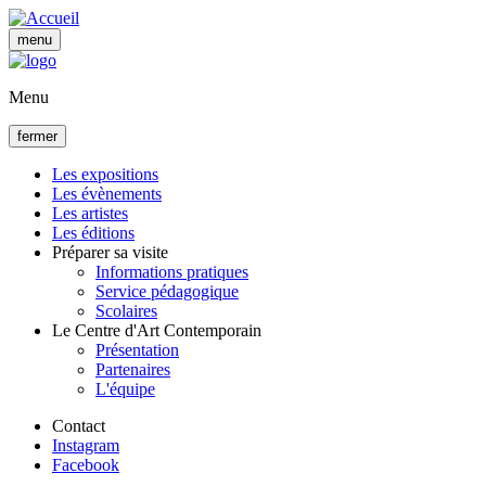
Aller
au
menu
contenu
principal
Menu
fermer
Les expositions
Les évènements
Navigation
Les artistes
principale
Les éditions
Préparer sa visite
Informations pratiques
Service pédagogique
Scolaires
Le Centre d'Art Contemporain
Présentation
Partenaires
L'équipe
Contact
Instagram
Facebook