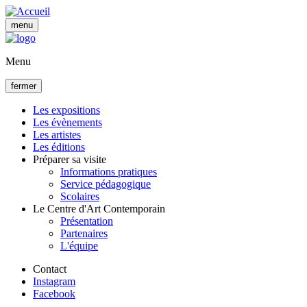
Aller
au
menu
contenu
principal
Menu
fermer
Les expositions
Les évènements
Navigation
Les artistes
principale
Les éditions
Préparer sa visite
Informations pratiques
Service pédagogique
Scolaires
Le Centre d'Art Contemporain
Présentation
Partenaires
L'équipe
Contact
Instagram
Facebook