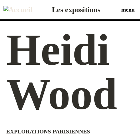
Aller
au
Les expositions
menu
contenu
principal
Heidi
Wood
EXPLORATIONS PARISIENNES