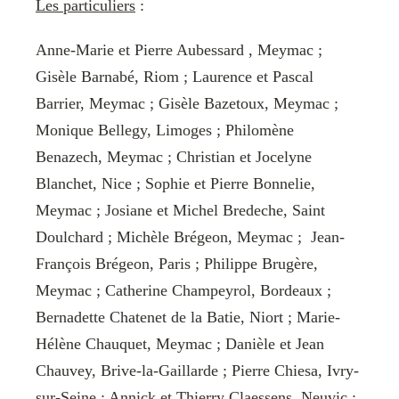
Les particuliers
:
Anne-Marie et Pierre Aubessard , Meymac ;
Gisèle Barnabé, Riom ; Laurence et Pascal
Barrier, Meymac ; Gisèle Bazetoux, Meymac ;
Monique Bellegy, Limoges ; Philomène
Benazech, Meymac ; Christian et Jocelyne
Blanchet, Nice ; Sophie et Pierre Bonnelie,
Meymac ; Josiane et Michel Bredeche, Saint
Doulchard ; Michèle Brégeon, Meymac ; Jean-
François Brégeon, Paris ; Philippe Brugère,
Meymac ; Catherine Champeyrol, Bordeaux ;
Bernadette Chatenet de la Batie, Niort ; Marie-
Hélène Chauquet, Meymac ; Danièle et Jean
Chauvey, Brive-la-Gaillarde ; Pierre Chiesa, Ivry-
sur-Seine ; Annick et Thierry Claessens, Neuvic ;