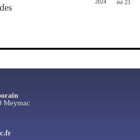
 des
porain
50 Meymac
c.fr