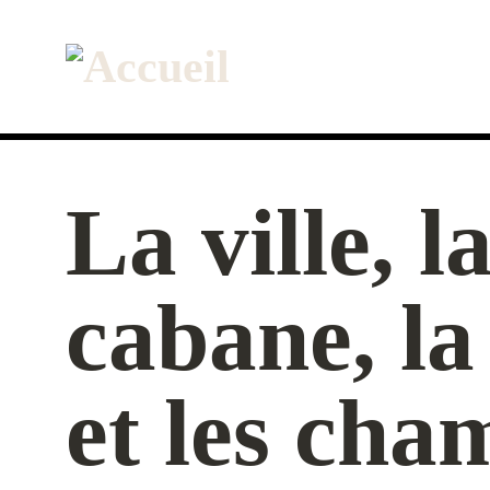
Aller
au
contenu
principal
La ville, l
cabane, la
et les cha