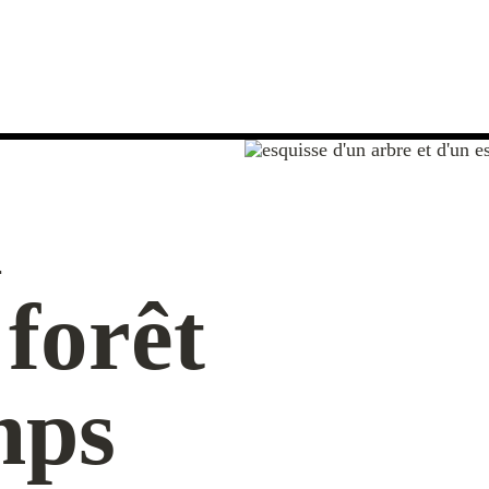
a
 forêt
mps